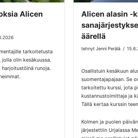
ksia Alicen
Alicen alasin -k
sanajärjestyks
äärellä
6.2026
tehnyt
Jenni Perälä
15.6
entajille tarkoitetusta
, jolla olin kesäkuussa.
harjoitustöinä runoja.
Osallistuin kesäkuun al
uneimmat.
suomentajapajaan. Se on
tarkoitettu kurssi, jota p
kustannustoimittaja ja 
Tällä kertaa kurssin tee
Kolmen ja puolen päivän
järjestettiin Urjalassa
Me