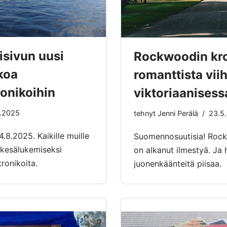
isivun uusi
Rockwoodin kro
koa
romanttista vii
onikoihin
viktoriaanisess
7.2025
tehnyt
Jenni Perälä
23.5
4.8.2025. Kaikille muille
Suomennosuutisia! Rock
n kesälukemiseksi
on alkanut ilmestyä. Ja
ronikoita.
juonenkäänteitä piisaa.