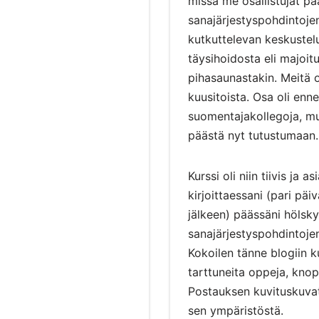
missä me osallistujat p
sanajärjestyspohdintoje
kutkuttelevan keskustel
täysihoidosta eli majoitu
pihasaunastakin. Meitä os
kuusitoista. Osa oli enne
suomentajakollegoja, mu
päästä nyt tutustumaan.
Kurssi oli niin tiivis ja a
kirjoittaessani (pari pä
jälkeen) päässäni hölsky
sanajärjestyspohdintoje
Kokoilen tänne blogiin k
tarttuneita oppeja, knop
Postauksen kuvituskuvat
sen ympäristöstä.