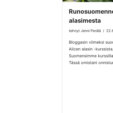
Runosuomenno
alasimesta
tehnyt
Jenni Perälä
22.
Bloggasin viimeksi suom
Alicen alasin -kurssista
Suomensimme kurssilla 
Tässä omistani onnist