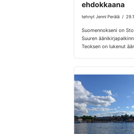
ehdokkaana
tehnyt
Jenni Perälä
29.
Suomennokseni on Story
Suuren äänikirjapalki
Teoksen on lukenut ään