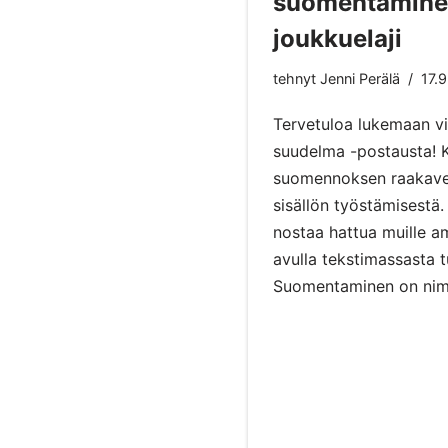
suomentamine
joukkuelaji
tehnyt
Jenni Perälä
17.
Tervetuloa lukemaan vi
suudelma -postausta! 
suomennoksen raakave
sisällön
työstämisestä. 
nostaa hattua muille am
avulla tekstimassasta tu
Suomentaminen on nimit