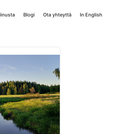
inusta
Blogi
Ota yhteyttä
In English