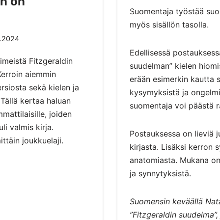
n on
Suomentaja työstää suom
myös sisällön tasolla.
9.2024
Edellisessä postauksess
imeistä Fitzgeraldin
suudelman” kielen hiomi
Kerroin aiemmin
erään esimerkin kautta si
rsiosta
sekä
kielen
ja
kysymyksistä ja ongelmis
Tällä kertaa haluan
suomentaja voi päästä 
mattilaisille, joiden
li valmis kirja.
Postauksessa on lieviä j
täin joukkuelaji.
kirjasta. Lisäksi kerron 
anatomiasta. Mukana on 
ja synnytyksistä.
Suomensin keväällä Nat
”Fitzgeraldin suudelma”