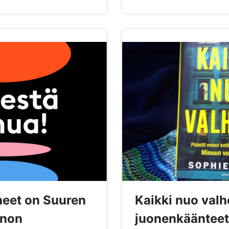
heet on Suuren
Kaikki nuo valh
nnon
juonenkäänteet