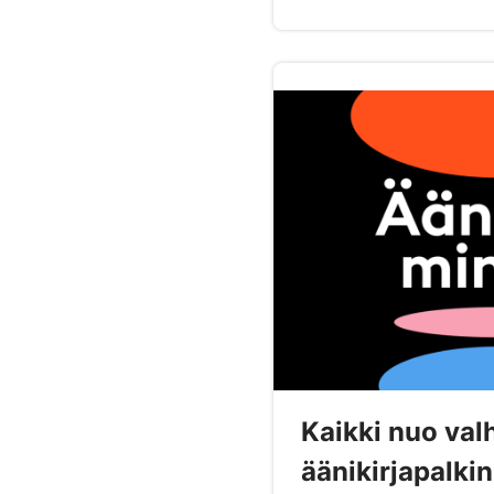
Kaikki nuo val
äänikirjapalki