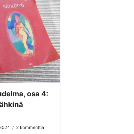
udelma, osa 4:
pähkinä
.2024
2 kommenttia