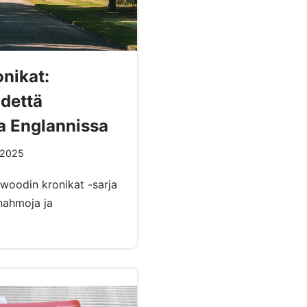
nikat:
hdettä
a Englannissa
.2025
woodin kronikat -sarja
 hahmoja ja