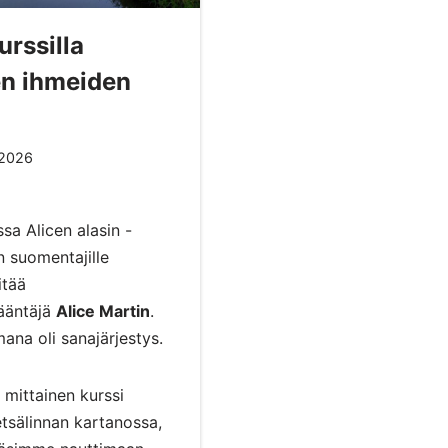
urssilla
en ihmeiden
.2026
ussa
Alicen alasin
-
 suomentajille
itää
kääntäjä
Alice Martin
.
mana oli sanajärjestys.
 mittainen kurssi
tsälinnan kartanossa
,