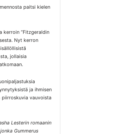
ennosta paitsi kielen
a
kerroin ”Fitzgeraldin
sesta. Nyt kerron
sällöllisistä
ta, jollaisia
ratkomaan.
uonipaljastuksia
synnytyksistä ja ihmisen
piirroskuvia vauvoista
asha Lesterin romaanin
, jonka Gummerus