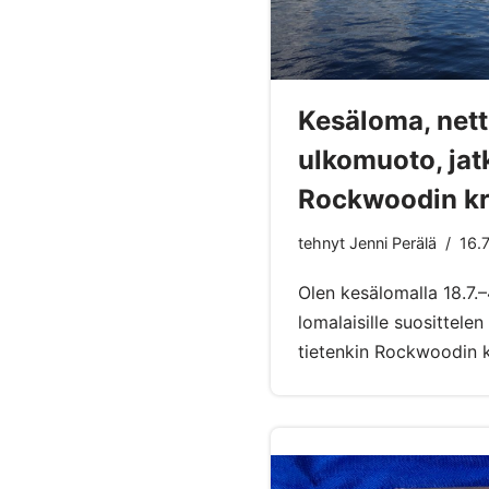
Kesäloma, nett
ulkomuoto, jat
Rockwoodin kr
tehnyt
Jenni Perälä
16.
Olen kesälomalla 18.7.–
lomalaisille suosittele
tietenkin Rockwoodin k