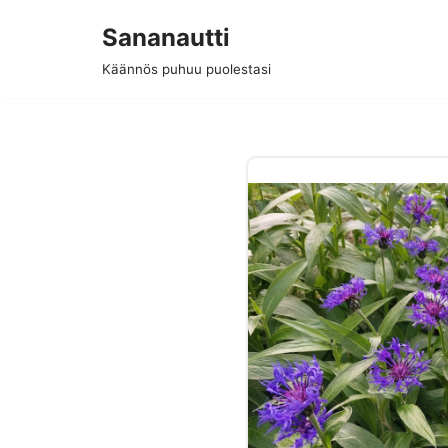
Sananautti
Siirry
Käännös puhuu puolestasi
suoraan
sisältöön