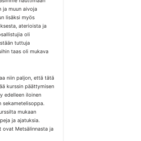
ääsimme nauttimaan
n ja muun aivoja
un lisäksi myös
ksesta, aterioista ja
allistujia oli
stään tuttuja
ihin taas oli mukava
siaa niin paljon, että tätä
ivää kurssin päättymisen
y edelleen iloinen
n sekametelisoppa.
urssilta mukaan
peja ja ajatuksia.
 ovat Metsälinnasta ja