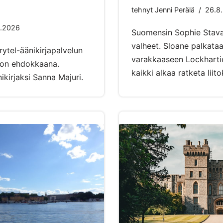
tehnyt
Jenni Perälä
26.8
1.2026
Suomensin Sophie Stava
valheet. Sloane palkataa
tel-äänikirjapalvelun
varakkaaseen Lockharti
nnon ehdokkaana.
kaikki alkaa ratketa liito
ikirjaksi Sanna Majuri.