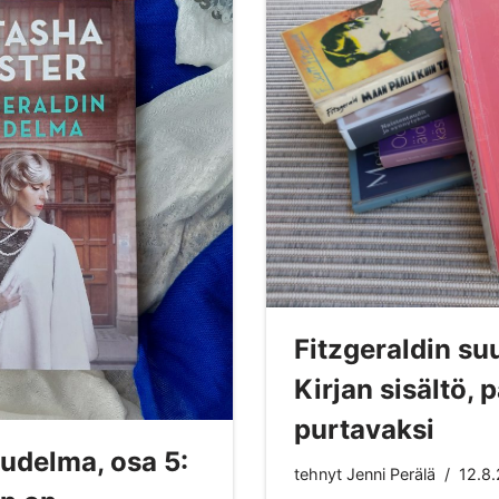
Fitzgeraldin su
Kirjan sisältö, 
purtavaksi
uudelma, osa 5:
tehnyt
Jenni Perälä
12.8