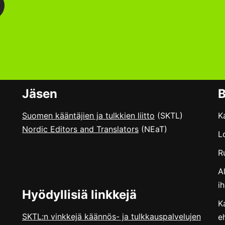
Jäsen
B
Suomen kääntäjien ja tulkkien liitto
(SKTL)
K
Nordic Editors and Translators
(NEaT)
L
R
A
i
Hyödyllisiä linkkejä
K
SKTL:n vinkkejä käännös- ja tulkkauspalvelujen
e