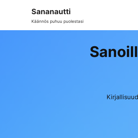
Sananautti
Siirry
Käännös puhuu puolestasi
suoraan
sisältöön
Sanoil
Kirjallisu