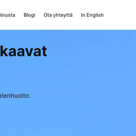
inusta
Blogi
Ota yhteyttä
In English
kkaavat
elenhuolto.