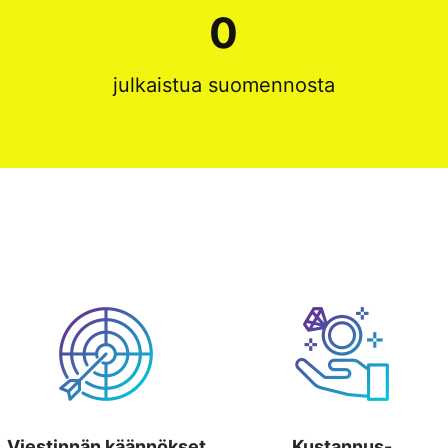
5
0
julkaistua suomennosta
Viestinnän käännökset
Kustannus-