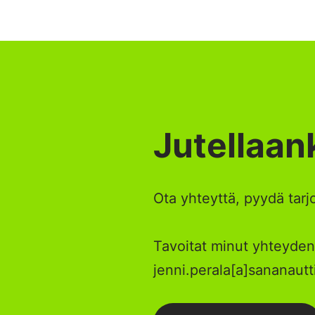
Jutellaan
Ota yhteyttä, pyydä tarjo
Tavoitat minut yhteyden
jenni.perala[a]sananautti