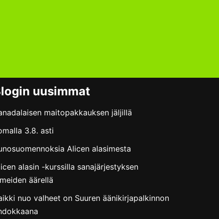
login uusimmat
anadalaisen maitopakkauksen jäljillä
omalla 3.8. asti
unosuomennoksia Alicen alasimesta
licen alasin -kurssilla sanajärjestyksen
hmeiden äärellä
aikki nuo valheet on Suuren äänikirjapalkinnon
hdokkaana