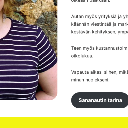
oikeaan paikkaan.
Autan myös yrityksiä ja yh
käännän viestintää ja mar
kestävän kehityksen, ympär
Teen myös kustannustoimit
oikolukua.
Vapauta aikasi siihen, mikä
minun huolekseni.
Sananautin tarina