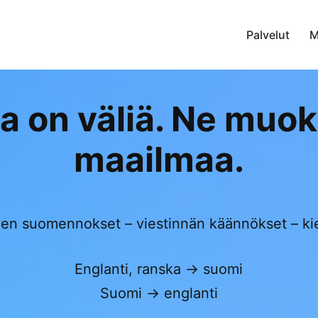
Palvelut
M
la on väliä. Ne muo
maailmaa.
uden suomennokset – viestinnän käännökset – ki
Englanti, ranska → suomi
Suomi → englanti