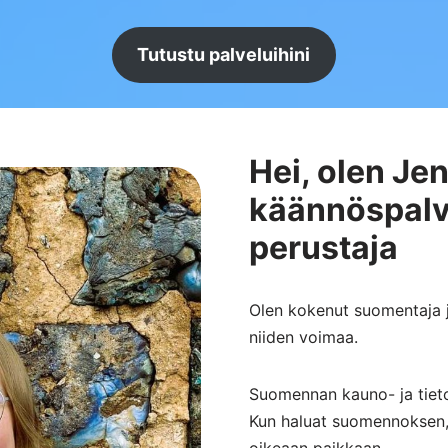
Tutustu palveluihini
Hei, olen Jen
käännöspalv
perustaja
Olen kokenut suomentaja j
niiden voimaa.
Suomennan kauno- ja tietok
Kun haluat suomennoksen, j