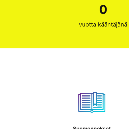
15
0
vuotta kääntäjänä
Suomennokset