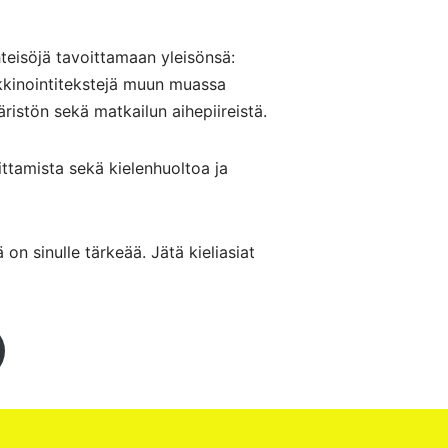
teisöjä tavoittamaan yleisönsä:
kkinointitekstejä muun muassa
istön sekä matkailun aihepiireistä.
tamista sekä kielenhuoltoa ja
 on sinulle tärkeää. Jätä kieliasiat