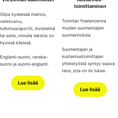
toimittaminen
Olipa kyseessä mainos,
Toimitan freelancerina
verkkosivu,
muiden suomentajien
tutkimusraportti, tiivistelmä
suomennoksia.
tai esite, minulla tekstisi on
hyvissä käsissä.
Suomentajan ja
kustannustoimittajan
Englanti–suomi, ranska–
yhteistyöstä syntyy sujuva
suomi ja suomi–englanti.
teos, jota on ilo lukea.
Lue lisää
Lue lisää