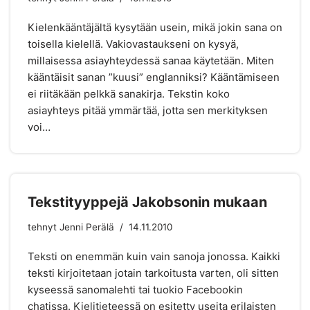
Kielenkääntäjältä kysytään usein, mikä jokin sana on
toisella kielellä. Vakiovastaukseni on kysyä,
millaisessa asiayhteydessä sanaa käytetään. Miten
kääntäisit sanan ”kuusi” englanniksi? Kääntämiseen
ei riitäkään pelkkä sanakirja. Tekstin koko
asiayhteys pitää ymmärtää, jotta sen merkityksen
voi…
Tekstityyppejä Jakobsonin mukaan
tehnyt
Jenni Perälä
14.11.2010
Teksti on enemmän kuin vain sanoja jonossa. Kaikki
teksti kirjoitetaan jotain tarkoitusta varten, oli sitten
kyseessä sanomalehti tai tuokio Facebookin
chatissa. Kielitieteessä on esitetty useita erilaisten