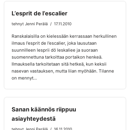
L’esprit de l’escalier
tehnyt
Jenni Perälä
17.11.2010
Ranskalaisilla on kielessään kerrassaan herkullinen
ilmaus l’esprit de l’escalier, joka lausutaan
suunnilleen lesprii dö leskaliee ja suoraan
suomennettuna tarkoittaa portaikon henkeä.
Ilmauksella tarkoitetaan sitä hetkeä, kun keksii
nasevan vastauksen, mutta liian myöhään. Tilanne
on mennyt…
Sanan käännös riippuu
asiayhteydestä
tehnyt
Jenni Perälä
16.11.2010