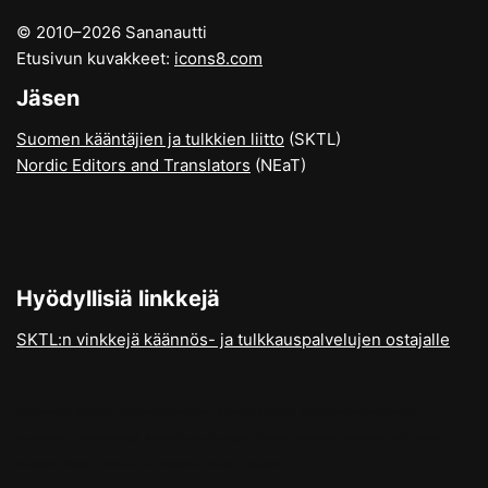
© 2010–2026 Sananautti
Etusivun kuvakkeet:
icons8.com
Jäsen
Suomen kääntäjien ja tulkkien liitto
(SKTL)
Nordic Editors and Translators
(NEaT)
Hyödyllisiä linkkejä
SKTL:n vinkkejä käännös- ja tulkkauspalvelujen ostajalle
Suomentaja, kääntäjä, suomentaja kotisivu, kääntäjä kotisivu, kirjallisuuden suomentaja,
suomennos, kielenkääntäjä, käännös suomi englanti, Finnish translator, translation into Finnish,
translator Finland, literature in translation, literary translation