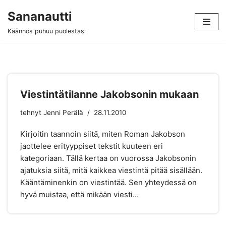
Sananautti
Siirry
Käännös puhuu puolestasi
suoraan
sisältöön
Viestintätilanne Jakobsonin mukaan
tehnyt
Jenni Perälä
28.11.2010
Kirjoitin taannoin siitä, miten Roman Jakobson
jaottelee erityyppiset tekstit kuuteen eri
kategoriaan. Tällä kertaa on vuorossa Jakobsonin
ajatuksia siitä, mitä kaikkea viestintä pitää sisällään.
Kääntäminenkin on viestintää. Sen yhteydessä on
hyvä muistaa, että mikään viesti…