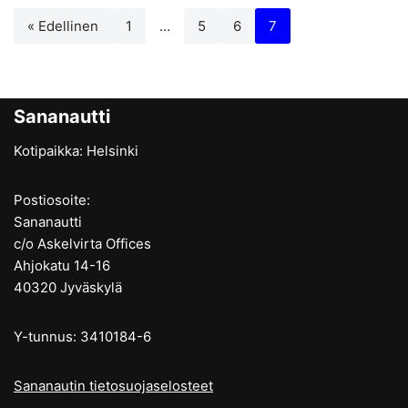
« Edellinen
1
…
5
6
7
Sananautti
Kotipaikka: Helsinki
Postiosoite:
Sananautti
c/o Askelvirta Offices
Ahjokatu 14-16
40320 Jyväskylä
Y-tunnus: 3410184-6
Sananautin tietosuojaselosteet