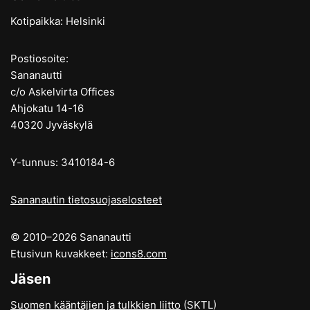
Kotipaikka: Helsinki
Postiosoite:
Sananautti
c/o Askelvirta Offices
Ahjokatu 14-16
40320 Jyväskylä
Y-tunnus: 3410184-6
Sananautin tietosuojaselosteet
© 2010–2026 Sananautti
Etusivun kuvakkeet:
icons8.com
Jäsen
Suomen kääntäjien ja tulkkien liitto
(SKTL)