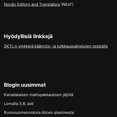
Nordic Editors and Translators
(NEaT)
Hyödyllisiä linkkejä
SKTL:n vinkkejä käännös- ja tulkkauspalvelujen ostajalle
Suomentaja, kääntäjä, suomentaja kotisivu, kääntäjä kotisivu, kirjallisuuden suomentaja,
suomennos, kielenkääntäjä, käännös suomi englanti, Finnish translator, translation into Finnish,
translator Finland, literature in translation, literary translation
Blogin uusimmat
Kanadalaisen maitopakkauksen jäljillä
Lomalla 3.8. asti
Runosuomennoksia Alicen alasimesta