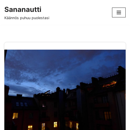
Sananautti
Siirry
Käännös puhuu puolestasi
suoraan
sisältöön