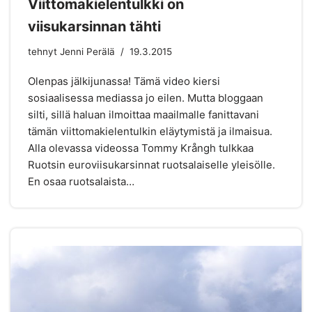
Viittomakielentulkki on
viisukarsinnan tähti
tehnyt
Jenni Perälä
19.3.2015
Olenpas jälkijunassa! Tämä video kiersi
sosiaalisessa mediassa jo eilen. Mutta bloggaan
silti, sillä haluan ilmoittaa maailmalle fanittavani
tämän viittomakielentulkin eläytymistä ja ilmaisua.
Alla olevassa videossa Tommy Krångh tulkkaa
Ruotsin euroviisukarsinnat ruotsalaiselle yleisölle.
En osaa ruotsalaista…