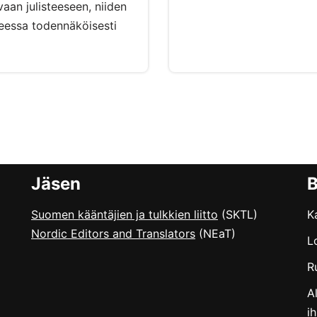
an julisteeseen, niiden
teessa todennäköisesti
Jäsen
B
Suomen kääntäjien ja tulkkien liitto
(SKTL)
K
Nordic Editors and Translators
(NEaT)
L
R
A
i