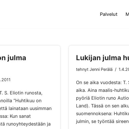
Palvelut
M
on julma
Lukijan julma h
tehnyt
Jenni Perälä
1.4.2
4.2011
On se aika vuodesta: T. 
aika. Aina maalis-huhti
. S. Eliotin runosta,
pyöriä Eliotin runo Aut
anoilla ”Huhtikuu on
Land). Tässä on sen alku
äettä lainataan uusimman
suomennoksena: Huhtiku
essa: Kun sanat
julmin, se työntää sire
estä runoyhteydestään ja