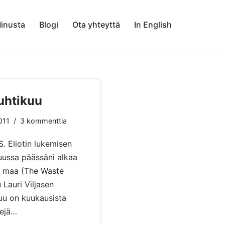
inusta
Blogi
Ota yhteyttä
In English
uhtikuu
011
3 kommenttia
S. Eliotin lukemisen
kuussa päässäni alkaa
io maa (The Waste
 Lauri Viljasen
u on kuukausista
enejä…