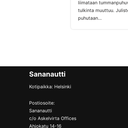
liimataan tummanpuhuva
tulkinta muuttuu. Julis
puhutaan…
Sananautti
Kotipaikka: Helsinki
Postiosoite:
Sananautti
c/o Askelvirta Offices
Ahjokatu 14-16