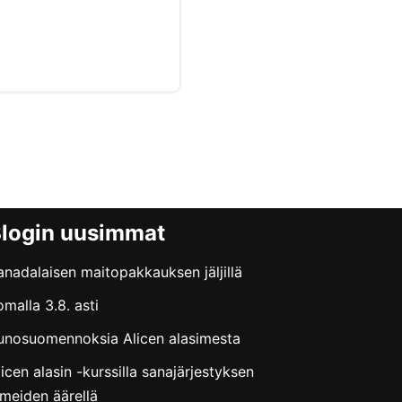
login uusimmat
anadalaisen maitopakkauksen jäljillä
omalla 3.8. asti
unosuomennoksia Alicen alasimesta
licen alasin -kurssilla sanajärjestyksen
hmeiden äärellä