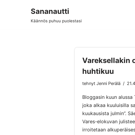
Sananautti
Siirry
Käännös puhuu puolestasi
suoraan
sisältöön
Vareksellakin 
huhtikuu
tehnyt
Jenni Perälä
21.
Bloggasin kuun alussa T
joka alkaa kuuluisilla s
kuukausista julmin”. S
Vares-elokuvan juliste
irroitetaan alkuperäis